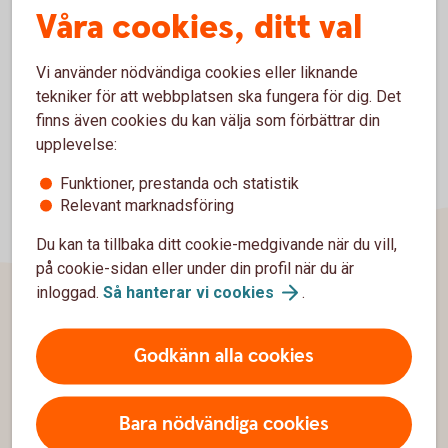
Slutkurser Special (SPEC) (pdf)
Våra cookies, ditt val
Vi använder nödvändiga cookies eller liknande
tekniker för att webbplatsen ska fungera för dig. Det
finns även cookies du kan välja som förbättrar din
upplevelse:
Funktioner, prestanda och statistik
Relevant marknadsföring
Du kan ta tillbaka ditt cookie-medgivande när du vill,
på cookie-sidan eller under din profil när du är
inloggad.
Så hanterar vi
cookies
.
Sidfot
Hitta snabbt
Godkänn alla cookies
Kundservice
Bara nödvändiga cookies
Spärrhjälp