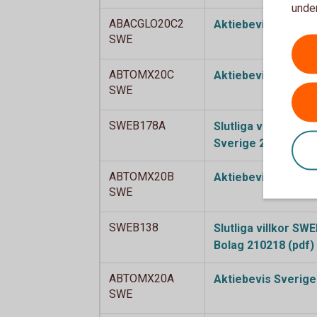
under
ABACGLO20C2
Aktiebevis Autocal
SWE
ABTOMX20C
Aktiebevis Sverig
SWE
SWEB178A
Slutliga villkor SW
Sverige 220221
(pd
ABTOMX20B
Aktiebevis Sverig
SWE
SWEB138
Slutliga villkor SW
Bolag 210218
(pdf)
ABTOMX20A
Aktiebevis Sverig
SWE