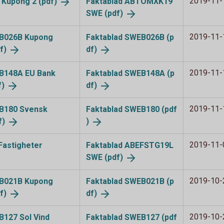
2019-11-
e Kupong 2
(pdf)
Faktablad ABTOMXK19
SWE (pdf)
2019-11-
WEB026B Kupong
Faktablad SWEB026B (p
f)
df)
2019-11-
WEB148A EU Bank
Faktablad SWEB148A (p
f)
df)
2019-11-
WEB180 Svensk
Faktablad SWEB180 (pdf
f)
)
2019-11-
Fastigheter
Faktablad ABEFSTG19L
SWE (pdf)
2019-10-
WEB021B Kupong
Faktablad SWEB021B (p
f)
df)
2019-10-
EB127 Sol Vind
Faktablad SWEB127 (pdf