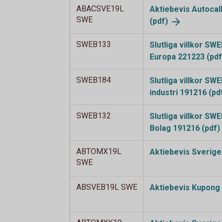
ABACSVE19L
Aktiebevis Autocal
SWE
(pdf)
SWEB133
Slutliga villkor SW
Europa 221223
(pdf
SWEB184
Slutliga villkor S
industri 191216
(pd
SWEB132
Slutliga villkor S
Bolag 191216
(pdf)
ABTOMX19L
Aktiebevis Sverig
SWE
ABSVEB19L SWE
Aktiebevis Kupong