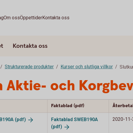
ag
Om oss
Öppettider
Kontakta oss
et
Kontakta oss
Strukturerade produkter
Kurser och slutliga villkor
Slutku
na Aktie- och Korgbev
Faktablad (pdf)
Återbeta
2020-11-
WEB190A
(pdf)
Faktablad SWEB190A
(pdf)