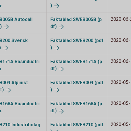
)
2020-06-
EB005B Autocall
Faktablad SWEB005B (p
)
df)
2020-06-
WEB200 Svensk
Faktablad SWEB200 (pdf
)
)
2020-06-
EB171A Basindustri
Faktablad SWEB171A (p
df)
2020-05-
EB004 Alpinist
Faktablad SWEB004 (pdf
f)
)
2020-05-
EB168A Basindustri
Faktablad SWEB168A (p
df)
2020-05-
EB210 Industribolag
Faktablad SWEB210 (pdf