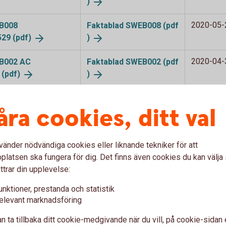
)
2020-05-
EB008
Faktablad SWEB008 (pdf
0529
(pdf)
)
2020-04-
EB002 AC
Faktablad SWEB002 (pdf
0
(pdf)
)
2020-04-
l Europa 3
(pdf)
Faktablad ABACEU20D
åra cookies, ditt val
SWE (pdf)
2020-04-
EB167 Basindustri
Faktablad SWEB167 (pdf
vänder nödvändiga cookies eller liknande tekniker för att
)
latsen ska fungera för dig. Det finns även cookies du kan välj
ttrar din upplevelse:
2020-04-
EB165 Sverige
Faktablad SWEB165 (pdf
f)
)
unktioner, prestanda och statistik
elevant marknadsföring
2020-03-
EB105
Faktablad SWEB105 (pdf
0330
(pdf)
)
n ta tillbaka ditt cookie-medgivande när du vill, på cookie-sidan 