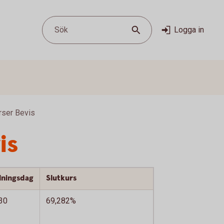
Sök
Logga in
rser Bevis
is
lningsdag
Slutkurs
30
69,282%