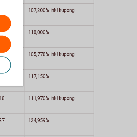
30
107,200% inkl kupong
16
118,000%
21
105,778% inkl kupong
17
117,150%
18
111,970% inkl kupong
27
124,959%