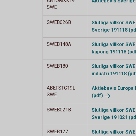
ABTOMXK19
Aktiebevis Sverig
SWE
SWEB026B
Slutliga villkor S
Sverige 191118
(pd
SWEB148A
Slutliga villkor S
kupong 191118
(pd
SWEB180
Slutliga villkor S
industri 191118
(pd
ABEFSTG19L
Aktiebevis Europa 
SWE
(pdf)
SWEB021B
Slutliga villkor S
Sverige 191021
(pd
SWEB127
Slutliga villkor SW