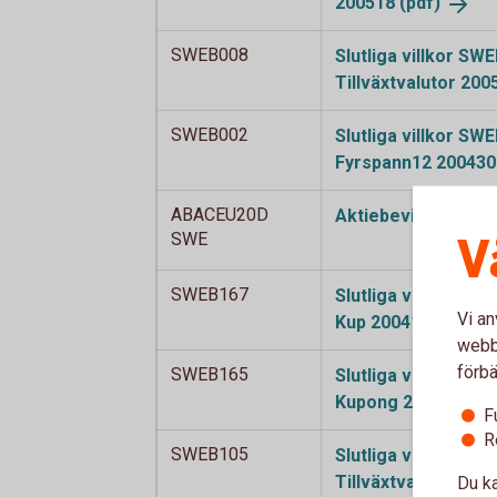
200518
(pdf)
SWEB008
Slutliga villkor SW
Tillväxtvalutor 20
SWEB002
Slutliga villkor SW
Fyrspann12 20043
ABACEU20D
Aktiebevis Autocal
V
SWE
SWEB167
Slutliga villkor SW
Vi an
Kup 200416
(pdf)
webbp
förbä
SWEB165
Slutliga villkor SW
Kupong 200401
(pd
F
R
SWEB105
Slutliga villkor SW
Tillväxtvalutor 20
Du ka