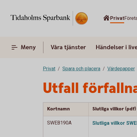
Privat
Föret
Meny
Våra tjänster
Händelser i liv
Privat
Spara och placera
Värdepapper
Utfall förfall
Kortnamn
Slutliga villkor (pdf)
SWEB190A
Slutliga villkor S