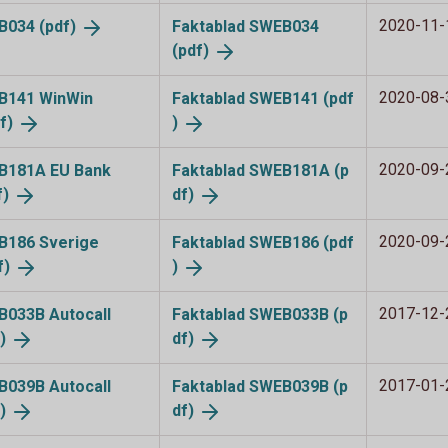
2020-11-
WEB034
(pdf)
Faktablad SWEB034
(pdf)
2020-08-
WEB141 WinWin
Faktablad SWEB141 (pdf
f)
)
2020-09-
WEB181A EU Bank
Faktablad SWEB181A (p
f)
df)
2020-09-
EB186 Sverige
Faktablad SWEB186 (pdf
f)
)
2017-12-
EB033B Autocall
Faktablad SWEB033B (p
)
df)
2017-01-
EB039B Autocall
Faktablad SWEB039B (p
)
df)