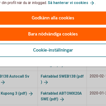
 din profil när du är inloggad.
Så hanterar vi
cookies
.
2020-03-
l Global
(pdf)
Faktablad ABACGLO20C
2
SWE (pdf)
Godkänn alla cookies
2020-03-
e Kupong
6(pdf)
Faktablad ABTOMX20C
SWE (pdf)
Bara nödvändiga cookies
2020-02-
EB178A Autocall
Faktablad SWEB178A (p
f)
df)
Cookie-inställningar
2020-02-
e Kupong 5
(pdf)
Faktablad ABTOMX20B
SWE (pdf)
2020-02-
EB138 Autocall Sv
Faktablad SWEB138 (pdf
)
2020-01-
e Kupong 3
(pdf)
Faktablad ABTOMX20A
SWE (pdf)