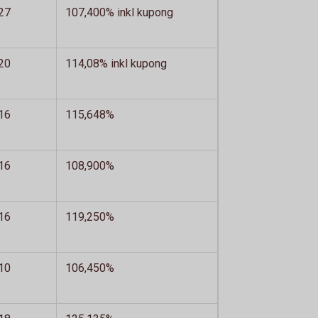
27
107,400% inkl kupong
20
114,08% inkl kupong
16
115,648%
16
108,900%
16
119,250%
10
106,450%