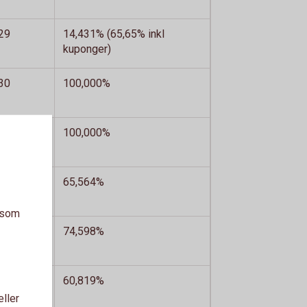
29
14,431% (65,65% inkl
kuponger)
30
100,000%
27
100,000%
14
65,564%
a som
01
74,598%
30
60,819%
eller