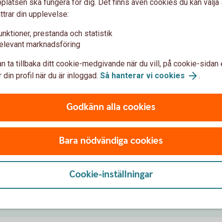
latsen ska fungera för dig. Det finns även cookies du kan välj
Handel med warr
ttrar din upplevelse:
n som ger dig rätten till en
unktioner, prestanda och statistik
Det finns sex faktorer som på
elevant marknadsföring
liggande tillgång, exempelvis
prissättning, värdering, köp oc
etc.
n ta tillbaka ditt cookie-medgivande när du vill, på cookie-sidan 
Handel med warranter
 din profil när du är inloggad.
Så hanterar vi cookies
.
Godkänn alla cookies
Analysverktyg för
Bara nödvändiga cookies
medföra risker att helt eller
Här presenteras en rad analysv
. Förutom traditionella risker
hjälpa till i sökandet efter war
rranter.
Cookie-inställningar
Analysverktyg för warrant