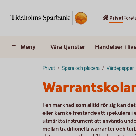
Privat
Föret
Meny
Våra tjänster
Händelser i liv
Privat
Spara och placera
Värdepapper
Warrantskolan
I en marknad som alltid rör sig kan de
eller kanske frestande att spekulera i 
utmärkta instrument att använda under
mellan traditionella warranter och tu