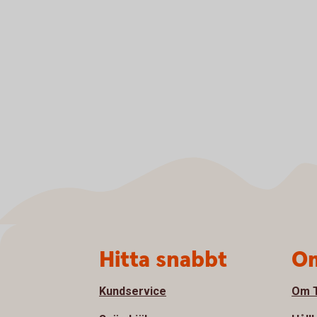
Sidfot
Hitta snabbt
Om
Kundservice
Om T