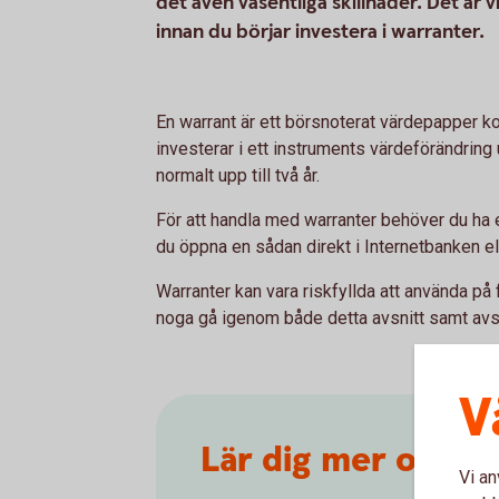
det även väsentliga skillnader. Det är v
innan du börjar investera i warranter.
En warrant är ett börsnoterat värdepapper kop
investerar i ett instruments värdeförändring 
normalt upp till två år.
För att handla med warranter behöver du ha
du öppna en sådan direkt i Internetbanken el
Warranter kan vara riskfyllda att använda på 
noga gå igenom både detta avsnitt samt avsn
V
Lär dig mer om wa
Vi an