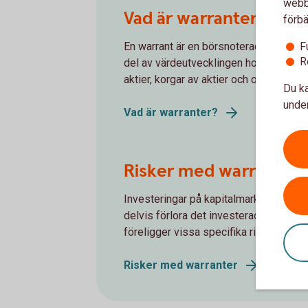
webbp
Vad är warranter?
förbä
En warrant är en börsnoterad lång optio
F
R
del av värdeutvecklingen hos en under
aktier, korgar av aktier och olika index 
Du ka
under
Vad är warranter?
Risker med warranter
Investeringar på kapitalmarknaden kan 
delvis förlora det investerade kapitalet
föreligger vissa specifika risker för wa
Risker med warranter