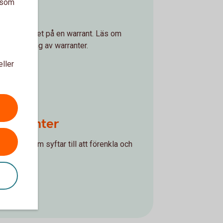
a som
anter
verkar priset på en warrant. Läs om
h försäljning av warranter.
eller
 warranter
erktyg som syftar till att förenkla och
ranter.
er