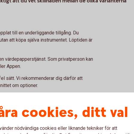
iktigt att du vet skillnaden mellan de olika varianterna
plat till en underliggande tillgång. Du
utan att köpa själva instrumentet. Löptiden är
 en värdepapperstjänst. Som privatperson kan
ler Appen.
fel sätt. Vi rekommenderar dig därför att
ittet om optioner.
åra cookies, ditt val
rranter
vänder nödvändiga cookies eller liknande tekniker för att