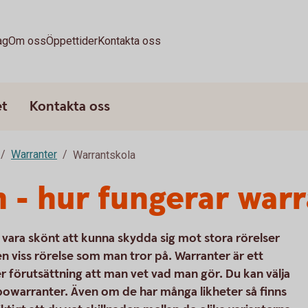
ag
Om oss
Öppettider
Kontakta oss
et
Kontakta oss
Warranter
Warrantskola
 - hur fungerar war
t vara skönt att kunna skydda sig mot stora rörelser
en viss rörelse som man tror på. Warranter är ett
 förutsättning att man vet vad man gör. Du kan välja
rbowarranter. Även om de har många likheter så finns