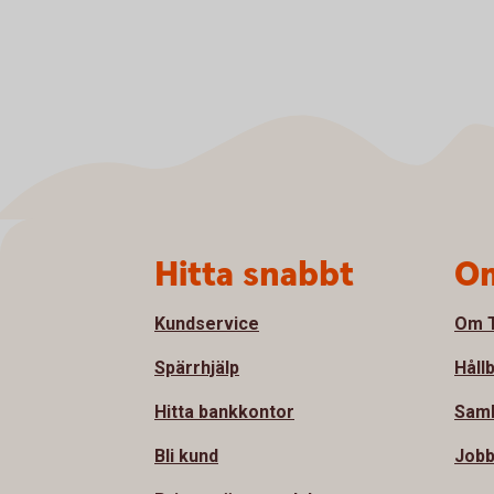
Sidfot
Hitta snabbt
Om
Kundservice
Om T
Spärrhjälp
Håll
Hitta bankkontor
Sam
Bli kund
Jobb