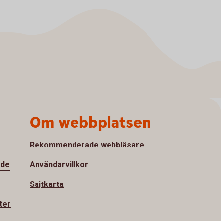
Om webbplatsen
Rekommenderade webbläsare
nde
Användarvillkor
Sajtkarta
ter