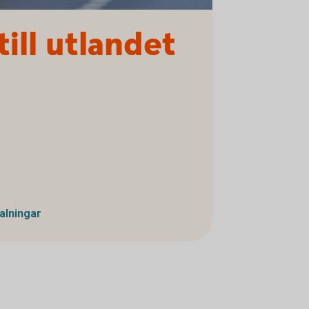
ill utlandet
alningar