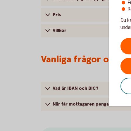
F
R
Pris
Du ka
under
Villkor
Vanliga frågor och s
Vad är IBAN och BIC?
När får mottagaren pengarna?