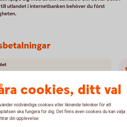
ill utlandet i internetbanken behöver du först
igheten.
dsbetalningar
ndet
åra cookies, ditt val
H
b
vänder nödvändiga cookies eller liknande tekniker för att
latsen ska fungera för dig. Det finns även cookies du kan välj
ttrar din upplevelse: