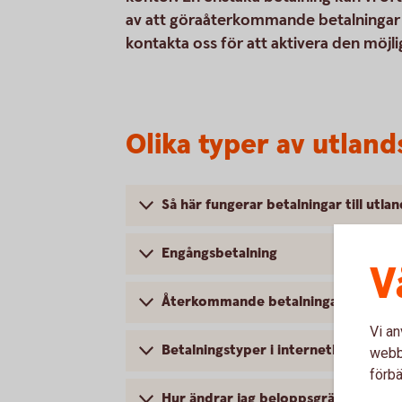
av att göraåterkommande betalningar t
kontakta oss för att aktivera den möjl
Olika typer av utlan
Så här fungerar betalningar till utla
Engångsbetalning
V
Återkommande betalningar
Vi an
Betalningstyper i internetbanken
webbp
förbä
Hur ändrar jag beloppsgräns?