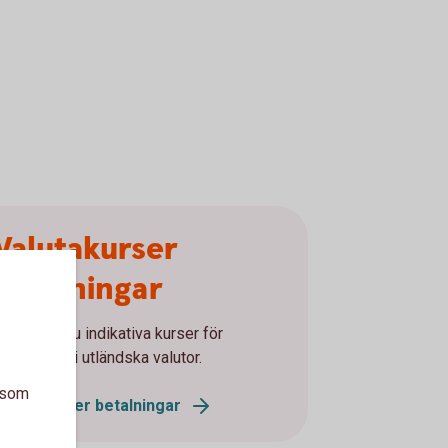
Valutakurser
betalningar
är finner du indikativa kurser för
etalningar i utländska valutor.
a som
Valutakurser betalningar